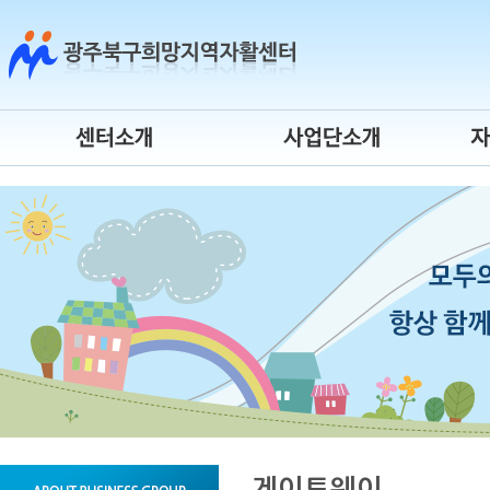
센터소개
시장진입형
센터연혁
사회서비스형
센터장 인사말
자활기업
조직도
청년자립도전
운영위원회
게이트웨이
오시는 길
시간제 자활근로
센터 로고
자활사업 안내
게이트웨이