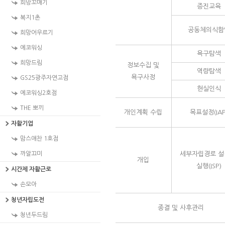
희망꼬매기
증진교육
복지1촌
공동체의식함
희망어우르기
에코워싱
욕구탐색
희망드림
정보수집 및
역량탐색
욕구사정
GS25광주자연고점
현실인식
에코워싱2호점
THE 뽀끼
개인계획 수립
목표설정(IAP
자활기업
맘스애찬 1호점
까알끄미
세부자립경로 설
개입
실행(ISP)
시간제 자활근로
손모아
청년자립도전
종결 및 사후관리
청년두드림