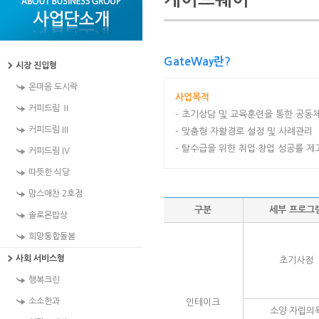
GateWay란?
시장 진입형
온마음 도시락
사업목적
커피드림 Ⅱ
- 초기상담 및 교육훈련을 통한 공동
커피드림 III
- 맞춤형 자활경로 설정 및 사례관리
- 탈수급을 위한 취업·창업 성공률 제
커피드림 IV
따뜻한 식당
맘스애찬 2호점
구분
세부 프로그
솔로몬밥상
희망통합돌봄
사회 서비스형
초기사정
행복크린
소소한과
인테이크
소양·자립의